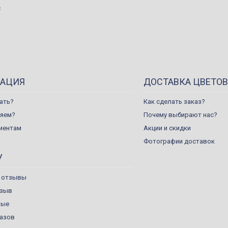
с
АЦИЯ
ДОСТАВКА ЦВЕТОВ
ать?
Как сделать заказ?
ляем?
Почему выбирают нас?
иентам
Акции и скидки
Фотографии доставок
У
 отзывы
тзыв
ные
казов