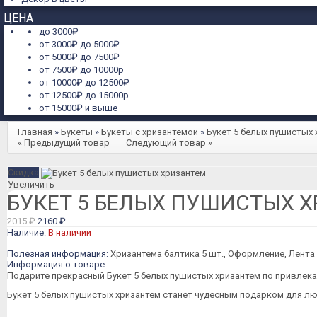
ЦЕНА
до 3000₽
от 3000₽ до 5000₽
от 5000₽ до 7500₽
от 7500₽ до 10000р
от 10000₽ до 12500₽
от 12500₽ до 15000р
от 15000₽ и выше
Главная
»
Букеты
»
Букеты с хризантемой
»
Букет 5 белых пушистых 
« Предыдущий товар
Следующий товар »
Скидка
Увеличить
БУКЕТ 5 БЕЛЫХ ПУШИСТЫХ 
2015 ₽
2160 ₽
Наличие:
В наличии
Полезная информация:
Хризантема балтика 5 шт., Оформление, Лента
Информация о товаре:
Подарите прекрасный Букет 5 белых пушистых хризантем по привлекат
Букет 5 белых пушистых хризантем станет чудесным подарком для л