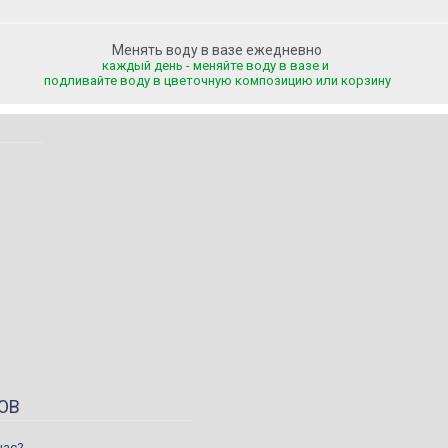
Менять воду в вазе ежедневно
каждый день - меняйте воду в вазе и
подливайте воду
в цветочную композицию или корзину
ОВ
нас?