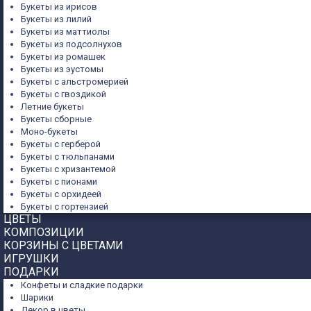
Букеты из ирисов
Букеты из лилий
Букеты из маттиолы
Букеты из подсолнухов
Букеты из ромашек
Букеты из эустомы
Букеты с альстромерией
Букеты с гвоздикой
Летние букеты
Букеты сборные
Моно-букеты
Букеты с герберой
Букеты с тюльпанами
Букеты с хризантемой
Букеты с пионами
Букеты с орхидеей
Букеты с гортензией
ЦВЕТЫ
КОМПОЗИЦИИ
КОРЗИНЫ С ЦВЕТАМИ
ИГРУШКИ
ПОДАРКИ
Конфеты и сладкие подарки
Шарики
Декор в цветы