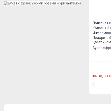
Полезная 
Колосья 3
Информаци
Подарите б
цветочном 
Букет с ф
ПОДХОДИТ К