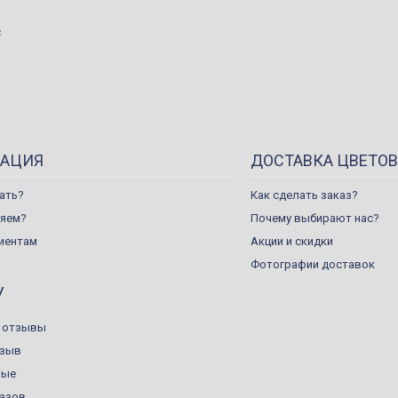
с
АЦИЯ
ДОСТАВКА ЦВЕТОВ
ать?
Как сделать заказ?
ляем?
Почему выбирают нас?
иентам
Акции и скидки
Фотографии доставок
У
 отзывы
тзыв
ные
казов