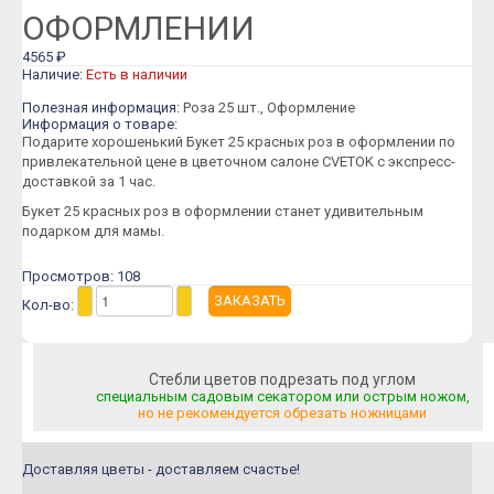
Розы Пионовидные
ОФОРМЛЕНИИ
Розы Кустовые
4565 ₽
Наличие:
Есть в наличии
Розы Французские
Полезная информация:
Роза 25 шт., Оформление
Розы Поштучно
Информация о товаре:
Подарите хорошенький Букет 25 красных роз в оформлении по
Букеты
привлекательной цене в цветочном салоне CVETOK с экспресс-
доставкой за 1 час.
Букеты из гипсофилы
Букет 25 красных роз в оформлении станет удивительным
Букеты из ирисов
подарком для мамы.
Букеты из лилий
Просмотров: 108
Букеты из маттиолы
Кол-во:
Букеты из подсолнухов
Букеты из ромашек
Стебли цветов подрезать под углом
специальным садовым секатором или острым ножом,
Букеты из эустомы
но не рекомендуется обрезать ножницами
Букеты с альстромерией
Доставляя цветы - доставляем счастье!
Букеты с гвоздикой