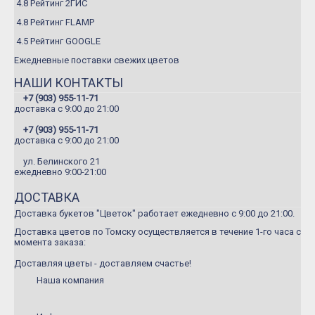
4.8 Рейтинг 2ГИС
Летние букеты
4.8 Рейтинг FLAMP
Букеты сборные
4.5 Рейтинг GOOGLE
Моно-букеты
Ежедневные поставки свежих цветов
Букеты с герберой
НАШИ КОНТАКТЫ
+7 (903) 955-11-71
Букеты с тюльпанами
доставка c 9:00 до 21:00
Букеты с хризантемой
+7 (903) 955-11-71
доставка c 9:00 до 21:00
Букеты с пионами
ул. Белинского 21
Букеты с орхидеей
ежедневно 9:00-21:00
Букеты с гортензией
ДОСТАВКА
Цветы
Доставка букетов "Цветок" работает ежедневно с 9:00 до 21:00.
Доставка цветов по Томску осуществляется в течение 1-го часа с
Композиции
момента заказа:
Корзины с цветами
Доставляя цветы - доставляем счастье!
Игрушки
Наша компания
Подарки