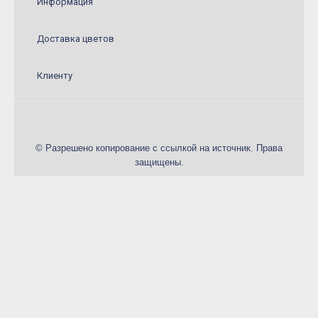
Информация
Конфеты и сладкие подарки
Шарики
Доставка цветов
Декор в цветы
Клиенту
© Разрешено копирование с ссылкой на источник. Права
защищены.