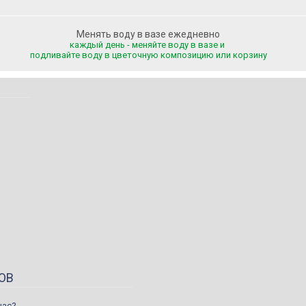
Менять воду в вазе ежедневно
каждый день - меняйте воду в вазе и
подливайте воду
в цветочную композицию или корзину
ОВ
нас?