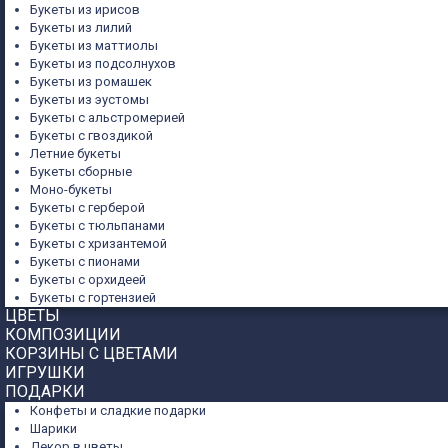
Букеты из ирисов
Букеты из лилий
Букеты из маттиолы
Букеты из подсолнухов
Букеты из ромашек
Букеты из эустомы
Букеты с альстромерией
Букеты с гвоздикой
Летние букеты
Букеты сборные
Моно-букеты
Букеты с герберой
Букеты с тюльпанами
Букеты с хризантемой
Букеты с пионами
Букеты с орхидеей
Букеты с гортензией
ЦВЕТЫ
КОМПОЗИЦИИ
КОРЗИНЫ С ЦВЕТАМИ
ИГРУШКИ
ПОДАРКИ
Конфеты и сладкие подарки
Шарики
Декор в цветы