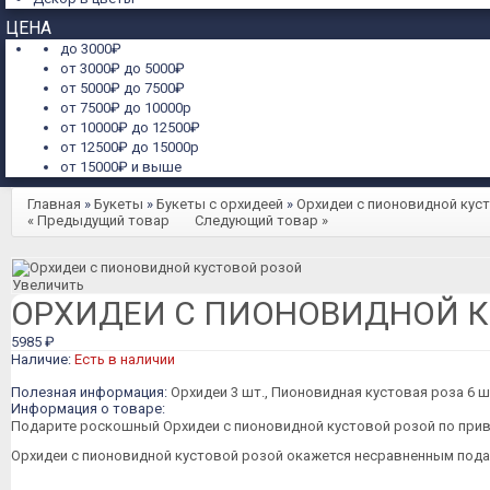
ЦЕНА
до 3000₽
от 3000₽ до 5000₽
от 5000₽ до 7500₽
от 7500₽ до 10000р
от 10000₽ до 12500₽
от 12500₽ до 15000р
от 15000₽ и выше
Главная
»
Букеты
»
Букеты с орхидеей
»
Орхидеи с пионовидной кус
« Предыдущий товар
Следующий товар »
Увеличить
ОРХИДЕИ С ПИОНОВИДНОЙ К
5985 ₽
Наличие:
Есть в наличии
Полезная информация:
Орхидеи 3 шт., Пионовидная кустовая роза 6 ш
Информация о товаре:
Подарите роскошный Орхидеи с пионовидной кустовой розой по прив
Орхидеи с пионовидной кустовой розой окажется несравненным под