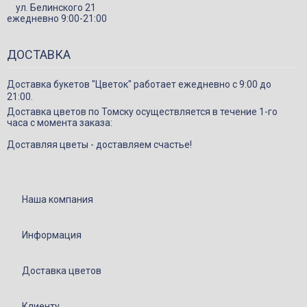
ул. Белинского 21
ежедневно 9:00-21:00
Букеты сборные
Моно-букеты
ДОСТАВКА
Букеты с герберой
Доставка букетов "Цветок" работает ежедневно с 9:00 до
Букеты с тюльпанами
21:00.
Букеты с хризантемой
Доставка цветов по Томску осуществляется в течение 1-го
часа с момента заказа:
Букеты с пионами
Доставляя цветы - доставляем счастье!
Букеты с орхидеей
Букеты с гортензией
Цветы
Наша компания
Композиции
Информация
Корзины с цветами
Игрушки
Доставка цветов
Подарки
Конфеты и сладкие подарки
Клиенту