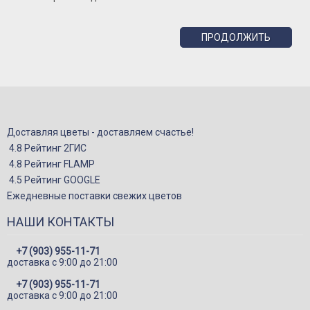
Розы Кустовые
ПРОДОЛЖИТЬ
Розы Французские
Розы Поштучно
Букеты
Букеты из гипсофилы
Букеты из ирисов
Доставляя цветы - доставляем счастье!
4.8 Рейтинг 2ГИС
Букеты из лилий
4.8 Рейтинг FLAMP
Букеты из маттиолы
4.5 Рейтинг GOOGLE
Ежедневные поставки свежих цветов
Букеты из подсолнухов
Букеты из ромашек
НАШИ КОНТАКТЫ
Букеты из эустомы
+7 (903) 955-11-71
доставка c 9:00 до 21:00
Букеты с альстромерией
+7 (903) 955-11-71
Букеты с гвоздикой
доставка c 9:00 до 21:00
Летние букеты