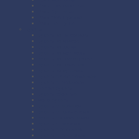
Розы Пионовидные
Розы Кустовые
Розы Французские
Розы Поштучно
Букеты
Букеты из гипсофилы
Букеты из ирисов
Букеты из лилий
Букеты из маттиолы
Букеты из подсолнухов
Букеты из ромашек
Букеты из эустомы
Букеты с альстромерией
Букеты с гвоздикой
Летние букеты
Букеты сборные
Моно-букеты
Букеты с герберой
Букеты с тюльпанами
Букеты с хризантемой
Букеты с пионами
Букеты с орхидеей
Букеты с гортензией