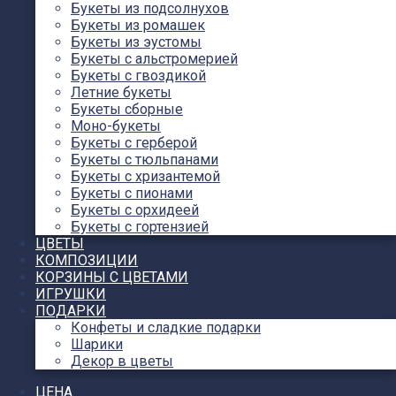
Букеты из подсолнухов
Букеты из ромашек
Букеты из эустомы
Букеты с альстромерией
Букеты с гвоздикой
Летние букеты
Букеты сборные
Моно-букеты
Букеты с герберой
Букеты с тюльпанами
Букеты с хризантемой
Букеты с пионами
Букеты с орхидеей
Букеты с гортензией
ЦВЕТЫ
КОМПОЗИЦИИ
КОРЗИНЫ С ЦВЕТАМИ
ИГРУШКИ
ПОДАРКИ
Конфеты и сладкие подарки
Шарики
Декор в цветы
ЦЕНА