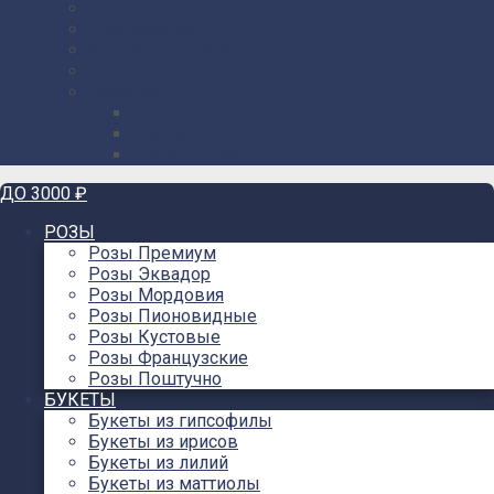
Цветы
Композиции
Корзины с цветами
Игрушки
Подарки
Конфеты и сладкие подарки
Шарики
Декор в цветы
ДО 3000 ₽
РОЗЫ
Розы Премиум
Розы Эквадор
Розы Мордовия
Розы Пионовидные
Розы Кустовые
Розы Французские
Розы Поштучно
БУКЕТЫ
Букеты из гипсофилы
Букеты из ирисов
Букеты из лилий
Букеты из маттиолы