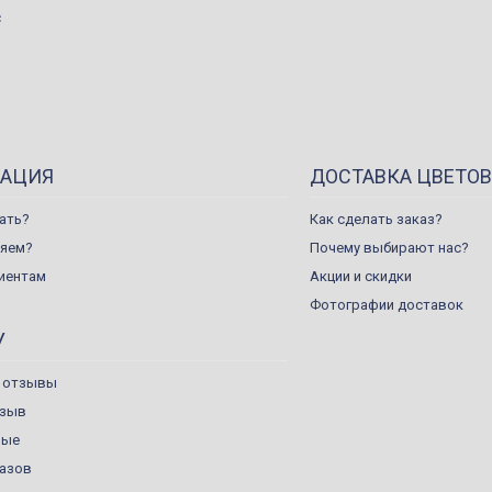
с
АЦИЯ
ДОСТАВКА ЦВЕТОВ
ать?
Как сделать заказ?
ляем?
Почему выбирают нас?
иентам
Акции и скидки
Фотографии доставок
У
 отзывы
тзыв
ные
казов