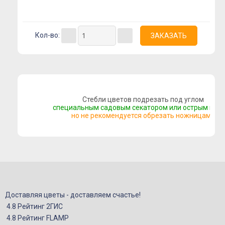
Букеты с альстромерией
Букеты с гвоздикой
Кол-во:
Летние букеты
Букеты сборные
Моно-букеты
Букеты с герберой
Стебли цветов подрезать под углом
Букеты с тюльпанами
специальным садовым секатором или острым нож
но не рекомендуется обрезать ножницами
Букеты с хризантемой
Букеты с пионами
Букеты с орхидеей
Букеты с гортензией
Цветы
Доставляя цветы - доставляем счастье!
Композиции
4.8 Рейтинг 2ГИС
Корзины с цветами
4.8 Рейтинг FLAMP