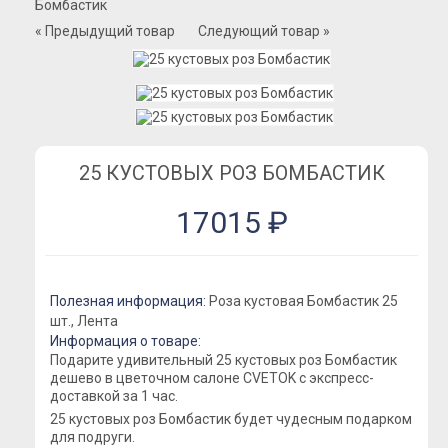
Бомбастик
Розы Премиум
« Предыдущий товар
Следующий товар »
Розы Эквадор
Розы Мордовия
Розы Пионовидные
Розы Кустовые
Розы Французские
25 КУСТОВЫХ РОЗ БОМБАСТИК
Розы Поштучно
17015 ₽
Букеты
Букеты из гипсофилы
Букеты из ирисов
Полезная информация:
Роза кустовая Бомбастик 25
Букеты из лилий
шт., Лента
Информация о товаре:
Букеты из маттиолы
Подарите удивительный 25 кустовых роз Бомбастик
дешево в цветочном салоне CVETOK с экспресс-
Букеты из подсолнухов
доставкой за 1 час.
Букеты из ромашек
25 кустовых роз Бомбастик будет чудесным подарком
для подруги.
Букеты из эустомы