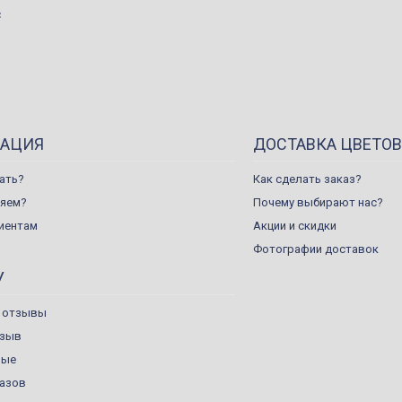
с
АЦИЯ
ДОСТАВКА ЦВЕТОВ
ать?
Как сделать заказ?
ляем?
Почему выбирают нас?
иентам
Акции и скидки
Фотографии доставок
У
 отзывы
тзыв
ные
казов