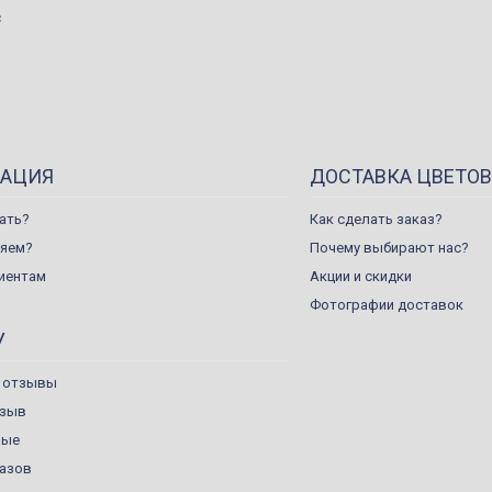
с
АЦИЯ
ДОСТАВКА ЦВЕТОВ
ать?
Как сделать заказ?
ляем?
Почему выбирают нас?
иентам
Акции и скидки
Фотографии доставок
У
 отзывы
тзыв
ные
казов