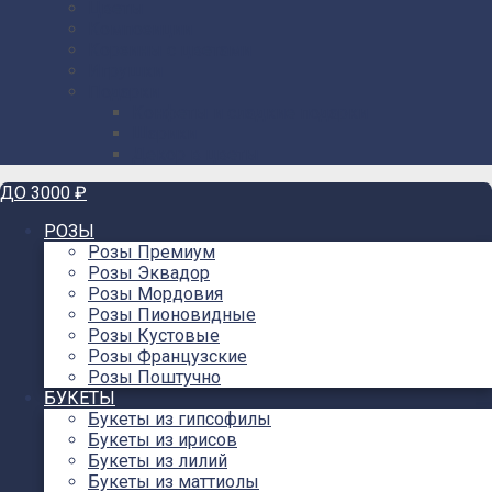
Цветы
Композиции
Корзины с цветами
Игрушки
Подарки
Конфеты и сладкие подарки
Шарики
Декор в цветы
ДО 3000 ₽
РОЗЫ
Розы Премиум
Розы Эквадор
Розы Мордовия
Розы Пионовидные
Розы Кустовые
Розы Французские
Розы Поштучно
БУКЕТЫ
Букеты из гипсофилы
Букеты из ирисов
Букеты из лилий
Букеты из маттиолы