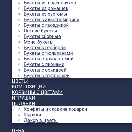
Букеты из подсолнухов
Букеты из ромашек
Букеты из эустомы
Букеты с альстромерией
Букеты с гвоздикой
Летние букеты
Букеты сборные
Моно-букеты
Букеты с герберой
Букеты с тюльпанами
Букеты с хризантемой
Букеты с пионами
Букеты с орхидеей
Букеты с гортензией
ЦВЕТЫ
КОМПОЗИЦИИ
КОРЗИНЫ С ЦВЕТАМИ
ИГРУШКИ
ПОДАРКИ
Конфеты и сладкие подарки
Шарики
Декор в цветы
ЦЕНА