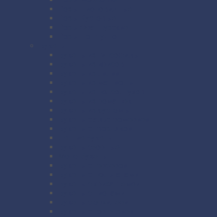
Розы Пионовидные
Розы Кустовые
Розы Французские
Розы Поштучно
Букеты
Букеты из гипсофилы
Букеты из ирисов
Букеты из лилий
Букеты из маттиолы
Букеты из подсолнухов
Букеты из ромашек
Букеты из эустомы
Букеты с альстромерией
Букеты с гвоздикой
Летние букеты
Букеты сборные
Моно-букеты
Букеты с герберой
Букеты с тюльпанами
Букеты с хризантемой
Букеты с пионами
Букеты с орхидеей
Букеты с гортензией