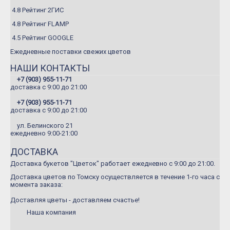
Летние букеты
4.8 Рейтинг 2ГИС
Букеты сборные
4.8 Рейтинг FLAMP
4.5 Рейтинг GOOGLE
Моно-букеты
Ежедневные поставки свежих цветов
Букеты с герберой
НАШИ КОНТАКТЫ
Букеты с тюльпанами
+7 (903) 955-11-71
доставка c 9:00 до 21:00
Букеты с хризантемой
+7 (903) 955-11-71
Букеты с пионами
доставка c 9:00 до 21:00
Букеты с орхидеей
ул. Белинского 21
ежедневно 9:00-21:00
Букеты с гортензией
ДОСТАВКА
Цветы
Доставка букетов "Цветок" работает ежедневно с 9:00 до 21:00.
Композиции
Доставка цветов по Томску осуществляется в течение 1-го часа с
момента заказа:
Корзины с цветами
Доставляя цветы - доставляем счастье!
Игрушки
Наша компания
Подарки