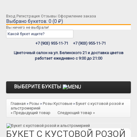
Вход
Регистрация
Отзывы
Оформление заказа
Выбрано букетов: 0 (0 ₽)
Вы ничего не выбрали!
+7 (903) 955-11-71
+7 (903) 955-11-71
Цветочный салон на ул. Белинского 21 и доставка цветов
работает ежедневно с 9:00 до 21:00
ВЫБЕРИТЕ БУКЕТЫ
Розы
Главная
»
Розы
»
Розы Кустовые
»
Букет с кустовой розой и
альстромерией
Розы Премиум
« Предыдущий товар
Следующий товар »
Розы Эквадор
БУКЕТ С КУСТОВОЙ РОЗОЙ
Розы Мордовия