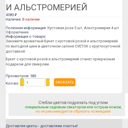
Розы Пионовидные
И АЛЬСТРОМЕРИЕЙ
Розы Кустовые
4380 ₽
Наличие:
В наличии
Розы Французские
Полезная информация:
Кустовая роза 5 шт, Альстромерия 4 шт.
Розы Поштучно
Оформление
Информация о товаре:
Букеты
Закажите ароматный Букет с кустовой розой и альстромерией
по выгодной цене в цветочном салоне CVETOK с круглосуточной
Букеты из гипсофилы
доставкой.
Букеты из ирисов
Букет с кустовой розой и альстромерией станет прекрасным
подарком для свекрови.
Букеты из лилий
Просмотров: 583
Букеты из маттиолы
Кол-во:
Букеты из подсолнухов
Букеты из ромашек
Стебли цветов подрезать под углом
Букеты из эустомы
специальным садовым секатором или острым ножом,
но не рекомендуется обрезать ножницами
Букеты с альстромерией
Букеты с гвоздикой
Доставляя цветы - доставляем счастье!