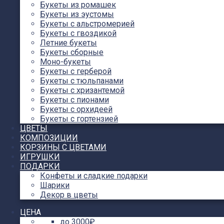
Букеты из ромашек
Букеты из эустомы
Букеты с альстромерией
Букеты с гвоздикой
Летние букеты
Букеты сборные
Моно-букеты
Букеты с герберой
Букеты с тюльпанами
Букеты с хризантемой
Букеты с пионами
Букеты с орхидеей
Букеты с гортензией
ЦВЕТЫ
КОМПОЗИЦИИ
КОРЗИНЫ С ЦВЕТАМИ
ИГРУШКИ
ПОДАРКИ
Конфеты и сладкие подарки
Шарики
Декор в цветы
ЦЕНА
до 3000₽