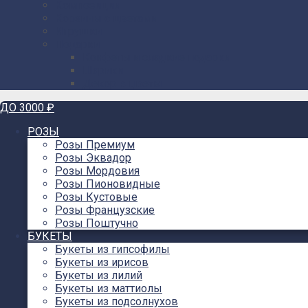
Композиции
Корзины с цветами
Игрушки
Подарки
Конфеты и сладкие подарки
Шарики
Декор в цветы
ДО 3000 ₽
РОЗЫ
Розы Премиум
Розы Эквадор
Розы Мордовия
Розы Пионовидные
Розы Кустовые
Розы Французские
Розы Поштучно
БУКЕТЫ
Букеты из гипсофилы
Букеты из ирисов
Букеты из лилий
Букеты из маттиолы
Букеты из подсолнухов