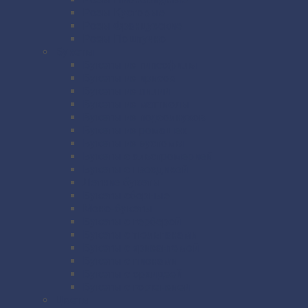
Розы Кустовые
Розы Французские
Розы Поштучно
Букеты
Букеты из гипсофилы
Букеты из ирисов
Букеты из лилий
Букеты из маттиолы
Букеты из подсолнухов
Букеты из ромашек
Букеты из эустомы
Букеты с альстромерией
Букеты с гвоздикой
Летние букеты
Букеты сборные
Моно-букеты
Букеты с герберой
Букеты с тюльпанами
Букеты с хризантемой
Букеты с пионами
Букеты с орхидеей
Букеты с гортензией
Цветы