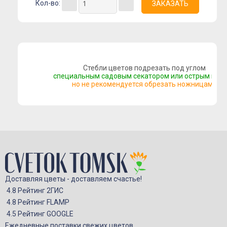
Кол-во:
Букеты с альстромерией
Букеты с гвоздикой
Летние букеты
Букеты сборные
Стебли цветов подрезать под углом
Моно-букеты
специальным садовым секатором или острым нож
но не рекомендуется обрезать ножницами
Букеты с герберой
Букеты с тюльпанами
Букеты с хризантемой
Букеты с пионами
Букеты с орхидеей
Букеты с гортензией
Доставляя цветы - доставляем счастье!
Цветы
4.8 Рейтинг 2ГИС
Композиции
4.8 Рейтинг FLAMP
4.5 Рейтинг GOOGLE
Корзины с цветами
Ежедневные поставки свежих цветов