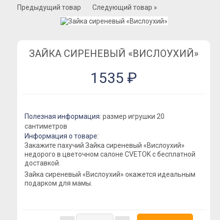
Розы Премиум
Предыдущий товар
Следующий товар »
Розы Эквадор
Розы Мордовия
Розы Пионовидные
ЗАЙКА СИРЕНЕВЫЙ «ВИСЛОУХИЙ»
Розы Кустовые
1535 ₽
Розы Французские
Розы Поштучно
Букеты
Полезная информация:
размер игрушки 20
Букеты из гипсофилы
сантиметров
Информация о товаре:
Букеты из ирисов
Закажите пахучий Зайка сиреневый «Вислоухий»
недорого в цветочном салоне CVETOK с бесплатной
Букеты из лилий
доставкой.
Букеты из маттиолы
Зайка сиреневый «Вислоухий» окажется идеальным
подарком для мамы.
Букеты из подсолнухов
Букеты из ромашек
Букеты из эустомы