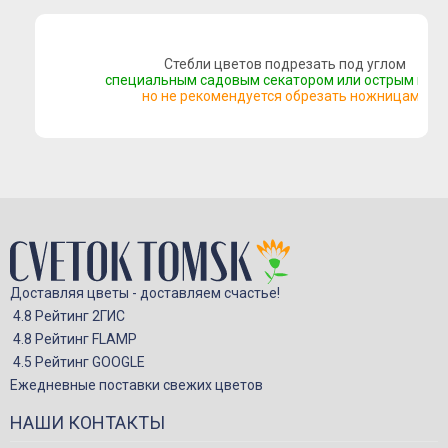
Букеты сборные
Моно-букеты
Стебли цветов подрезать под углом
специальным садовым секатором или острым нож
Букеты с герберой
но не рекомендуется обрезать ножницами
Букеты с тюльпанами
Букеты с хризантемой
Букеты с пионами
Букеты с орхидеей
Букеты с гортензией
Цветы
Доставляя цветы - доставляем счастье!
Композиции
4.8 Рейтинг 2ГИС
4.8 Рейтинг FLAMP
Корзины с цветами
4.5 Рейтинг GOOGLE
Игрушки
Ежедневные поставки свежих цветов
Подарки
НАШИ КОНТАКТЫ
Конфеты и сладкие подарки