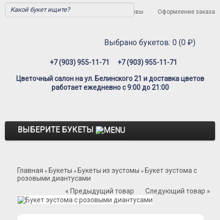
Вход
Регистрация
Отзывы
Оформление заказа
Выбрано букетов: 0 (0 ₽)
+7 (903) 955-11-71
+7 (903) 955-11-71
Цветочный салон на ул. Белинского 21 и доставка цветов
работает ежедневно с 9:00 до 21:00
ВЫБЕРИТЕ БУКЕТЫ
Розы
Главная
Букеты
Букеты из эустомы
Букет эустома с
Розы Премиум
»
»
»
розовыми диантусами
Розы Эквадор
« Предыдущий товар
Следующий товар »
Розы Мордовия
Розы Пионовидные