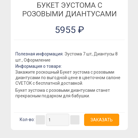
БУКЕТ ЭУСТОМА С
Розы Кустовые
РОЗОВЫМИ ДИАНТУСАМИ
Розы Французские
5955 ₽
Розы Поштучно
Букеты
Букеты из гипсофилы
Полезная информация:
Эустома 7 шт, Диантусы 8
Букеты из ирисов
шт., Оформление
Информация о товаре:
Букеты из лилий
Закажите роскошный Букет эустома с розовыми
Букеты из маттиолы
диантусами по выгодной цене в цветочном салоне
CVETOK с бесплатной доставкой.
Букеты из подсолнухов
Букет эустома с розовыми диантусами станет
прекрасным подарком для бабушки.
Букеты из ромашек
Букеты из эустомы
Букеты с альстромерией
Кол-во:
Букеты с гвоздикой
Летние букеты