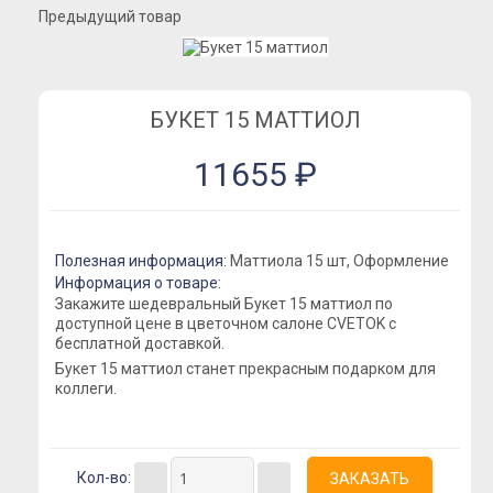
Розы Премиум
Предыдущий товар
Розы Эквадор
Розы Мордовия
Розы Пионовидные
БУКЕТ 15 МАТТИОЛ
Розы Кустовые
11655 ₽
Розы Французские
Розы Поштучно
Букеты
Полезная информация:
Маттиола 15 шт, Оформление
Букеты из гипсофилы
Информация о товаре:
Закажите шедевральный Букет 15 маттиол по
Букеты из ирисов
доступной цене в цветочном салоне CVETOK с
бесплатной доставкой.
Букеты из лилий
Букет 15 маттиол станет прекрасным подарком для
Букеты из маттиолы
коллеги.
Букеты из подсолнухов
Букеты из ромашек
Кол-во:
Букеты из эустомы