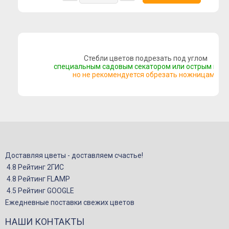
Букеты с альстромерией
Букеты с гвоздикой
Летние букеты
Стебли цветов подрезать под углом
Букеты сборные
специальным садовым секатором или острым нож
но не рекомендуется обрезать ножницами
Моно-букеты
Букеты с герберой
Букеты с тюльпанами
Букеты с хризантемой
Букеты с пионами
Букеты с орхидеей
Доставляя цветы - доставляем счастье!
4.8 Рейтинг 2ГИС
Букеты с гортензией
4.8 Рейтинг FLAMP
Цветы
4.5 Рейтинг GOOGLE
Композиции
Ежедневные поставки свежих цветов
Корзины с цветами
НАШИ КОНТАКТЫ