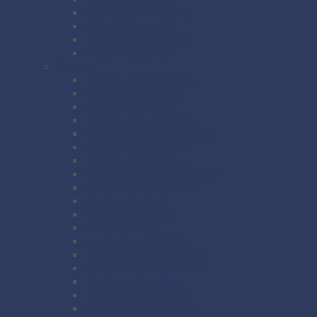
Розы Пионовидные
Розы Кустовые
Розы Французские
Розы Поштучно
Букеты
Букеты из гипсофилы
Букеты из ирисов
Букеты из лилий
Букеты из маттиолы
Букеты из подсолнухов
Букеты из ромашек
Букеты из эустомы
Букеты с альстромерией
Букеты с гвоздикой
Летние букеты
Букеты сборные
Моно-букеты
Букеты с герберой
Букеты с тюльпанами
Букеты с хризантемой
Букеты с пионами
Букеты с орхидеей
Букеты с гортензией