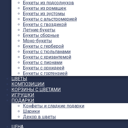
Букеты из подсолнухов
Букеты из ромашек
Букеты из эустомы
Букеты с альстромерией
Букеты с гвоздикой
Летние букеты
Букеты сборные
Моно-букеты
Букеты с герберой
Букеты с тюльпанами
Букеты с хризантемой
Букеты с пионами
Букеты с орхидеей
Букеты с гортензией
ЦВЕТЫ
КОМПОЗИЦИИ
КОРЗИНЫ С ЦВЕТАМИ
ИГРУШКИ
ПОДАРКИ
Конфеты и сладкие подарки
Шарики
Декор в цветы
ЦЕНА