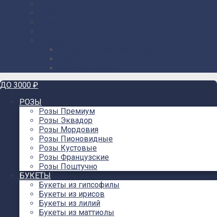
Цветы
Композиции
Корзины с цветами
Игрушки
Подарки
Конфеты и сладкие подарки
Шарики
Декор в цветы
ДО 3000 ₽
РОЗЫ
Розы Премиум
Розы Эквадор
Розы Мордовия
Розы Пионовидные
Розы Кустовые
Розы Французские
Розы Поштучно
БУКЕТЫ
Букеты из гипсофилы
Букеты из ирисов
Букеты из лилий
Букеты из маттиолы