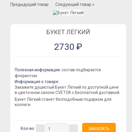
Розы Премиум
Предыдущий товар
Следующий товар »
Розы Эквадор
Розы Мордовия
Розы Пионовидные
БУКЕТ ЛЁГКИЙ
Розы Кустовые
2730 ₽
Розы Французские
Розы Поштучно
Букеты
Полезная информация:
состав подбирается
Букеты из гипсофилы
флористом
Информация о товаре:
Букеты из ирисов
Закажите душистый Букет Лёгкий по доступной цене
в цветочном салоне CVETOK с бесплатной доставкой.
Букеты из лилий
Букет Лёгкий станет бесподобным подарком для
Букеты из маттиолы
коллеги.
Букеты из подсолнухов
Букеты из ромашек
Кол-во:
Букеты из эустомы