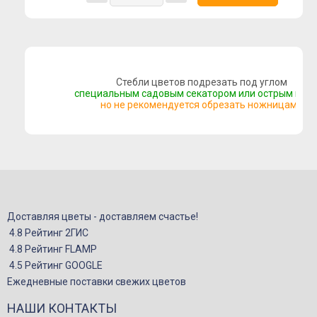
Букеты с альстромерией
Букеты с гвоздикой
Летние букеты
Стебли цветов подрезать под углом
Букеты сборные
специальным садовым секатором или острым нож
Моно-букеты
но не рекомендуется обрезать ножницами
Букеты с герберой
Букеты с тюльпанами
Букеты с хризантемой
Букеты с пионами
Букеты с орхидеей
Доставляя цветы - доставляем счастье!
4.8 Рейтинг 2ГИС
Букеты с гортензией
4.8 Рейтинг FLAMP
Цветы
4.5 Рейтинг GOOGLE
Композиции
Ежедневные поставки свежих цветов
Корзины с цветами
НАШИ КОНТАКТЫ