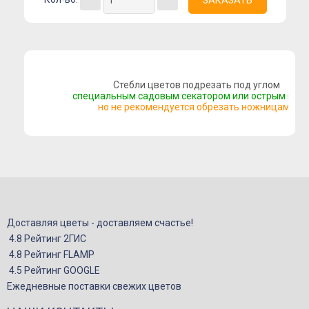
Букеты сборные
Моно-букеты
Букеты с герберой
Букеты с тюльпанами
Стебли цветов подрезать под углом
специальным садовым секатором или острым нож
Букеты с хризантемой
но не рекомендуется обрезать ножницами
Букеты с пионами
Букеты с орхидеей
Букеты с гортензией
Цветы
Композиции
Доставляя цветы - доставляем счастье!
4.8 Рейтинг 2ГИС
Корзины с цветами
4.8 Рейтинг FLAMP
Игрушки
4.5 Рейтинг GOOGLE
Подарки
Ежедневные поставки свежих цветов
Конфеты и сладкие подарки