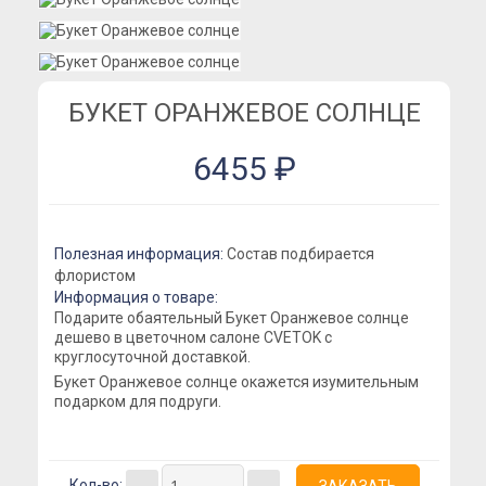
Розы Кустовые
Розы Французские
Розы Поштучно
БУКЕТ ОРАНЖЕВОЕ СОЛНЦЕ
Букеты
6455 ₽
Букеты из гипсофилы
Букеты из ирисов
Букеты из лилий
Полезная информация:
Состав подбирается
Букеты из маттиолы
флористом
Информация о товаре:
Букеты из подсолнухов
Подарите обаятельный Букет Оранжевое солнце
дешево в цветочном салоне CVETOK с
Букеты из ромашек
круглосуточной доставкой.
Букеты из эустомы
Букет Оранжевое солнце окажется изумительным
подарком для подруги.
Букеты с альстромерией
Букеты с гвоздикой
Летние букеты
Кол-во: