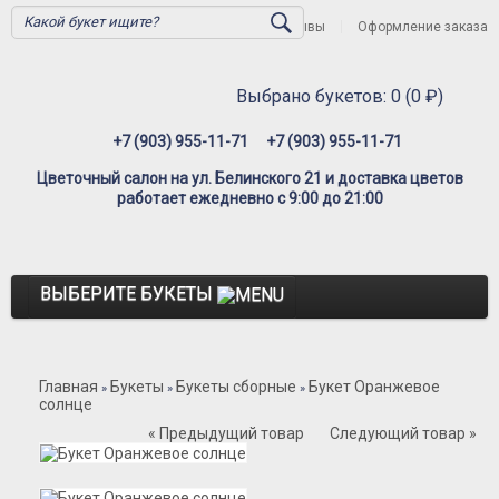
Вход
Регистрация
Отзывы
Оформление заказа
Выбрано букетов: 0 (0 ₽)
+7 (903) 955-11-71
+7 (903) 955-11-71
Цветочный салон на ул. Белинского 21 и доставка цветов
работает ежедневно с 9:00 до 21:00
ВЫБЕРИТЕ БУКЕТЫ
Розы
Главная
Букеты
Букеты сборные
Букет Оранжевое
Розы Премиум
»
»
»
солнце
Розы Эквадор
« Предыдущий товар
Следующий товар »
Розы Мордовия
Розы Пионовидные