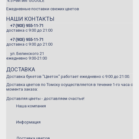
4.5 Рейтинг GOOGLE
Летние букеты
Ежедневные поставки свежих цветов
Букеты сборные
НАШИ КОНТАКТЫ
Моно-букеты
+7 (903) 955-11-71
доставка c 9:00 до 21:00
Букеты с герберой
+7 (903) 955-11-71
Букеты с тюльпанами
доставка c 9:00 до 21:00
ул. Белинского 21
Букеты с хризантемой
ежедневно 9:00-21:00
Букеты с пионами
ДОСТАВКА
Букеты с орхидеей
Доставка букетов "Цветок" работает ежедневно с 9:00 до 21:00.
Букеты с гортензией
Доставка цветов по Томску осуществляется в течение 1-го часа с
момента заказа:
Цветы
Доставляя цветы - доставляем счастье!
Композиции
Наша компания
Корзины с цветами
Информация
Игрушки
Подарки
Доставка цветов