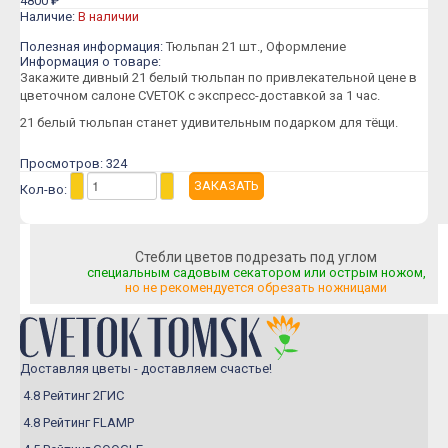
4800 ₽
Розы Пионовидные
Наличие:
В наличии
Розы Кустовые
Полезная информация:
Тюльпан 21 шт., Оформление
Информация о товаре:
Розы Французские
Закажите дивный 21 белый тюльпан по привлекательной цене в
цветочном салоне CVETOK с экспресс-доставкой за 1 час.
Розы Поштучно
21 белый тюльпан станет удивительным подарком для тёщи.
Букеты
Просмотров: 324
Букеты из гипсофилы
Кол-во:
Букеты из ирисов
Букеты из лилий
Стебли цветов подрезать под углом
Букеты из маттиолы
специальным садовым секатором или острым ножом,
но не рекомендуется обрезать ножницами
Букеты из подсолнухов
Букеты из ромашек
Букеты из эустомы
Доставляя цветы - доставляем счастье!
4.8 Рейтинг 2ГИС
Букеты с альстромерией
4.8 Рейтинг FLAMP
Букеты с гвоздикой