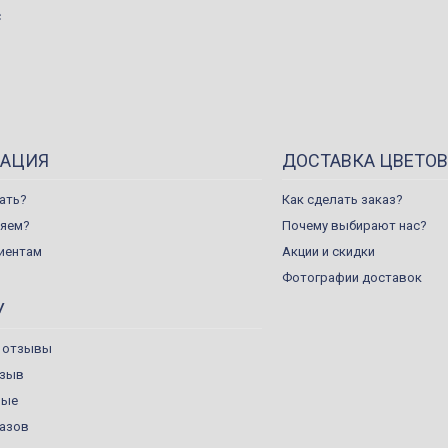
с
АЦИЯ
ДОСТАВКА ЦВЕТОВ
ать?
Как сделать заказ?
ляем?
Почему выбирают нас?
иентам
Акции и скидки
Фотографии доставок
У
 отзывы
тзыв
ные
казов