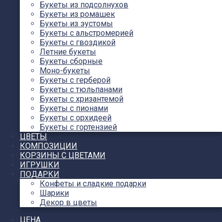
Букеты из подсолнухов
Букеты из ромашек
Букеты из эустомы
Букеты с альстромерией
Букеты с гвоздикой
Летние букеты
Букеты сборные
Моно-букеты
Букеты с герберой
Букеты с тюльпанами
Букеты с хризантемой
Букеты с пионами
Букеты с орхидеей
Букеты с гортензией
ЦВЕТЫ
КОМПОЗИЦИИ
КОРЗИНЫ С ЦВЕТАМИ
ИГРУШКИ
ПОДАРКИ
Конфеты и сладкие подарки
Шарики
Декор в цветы
ЦЕНА