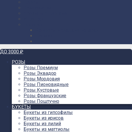
Цветы
Композиции
Корзины с цветами
Игрушки
Подарки
Конфеты и сладкие подарки
Шарики
Декор в цветы
ДО 3000 ₽
РОЗЫ
Розы Премиум
Розы Эквадор
Розы Мордовия
Розы Пионовидные
Розы Кустовые
Розы Французские
Розы Поштучно
БУКЕТЫ
Букеты из гипсофилы
Букеты из ирисов
Букеты из лилий
Букеты из маттиолы