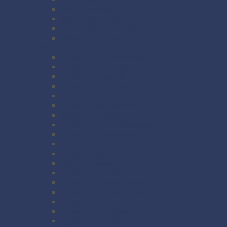
Розы Пионовидные
Розы Кустовые
Розы Французские
Розы Поштучно
Букеты
Букеты из гипсофилы
Букеты из ирисов
Букеты из лилий
Букеты из маттиолы
Букеты из подсолнухов
Букеты из ромашек
Букеты из эустомы
Букеты с альстромерией
Букеты с гвоздикой
Летние букеты
Букеты сборные
Моно-букеты
Букеты с герберой
Букеты с тюльпанами
Букеты с хризантемой
Букеты с пионами
Букеты с орхидеей
Букеты с гортензией