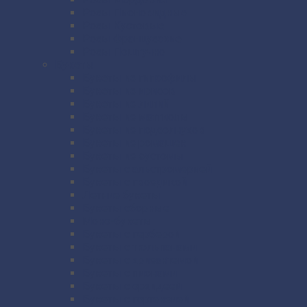
Розы Пионовидные
Розы Кустовые
Розы Французские
Розы Поштучно
Букеты
Букеты из гипсофилы
Букеты из ирисов
Букеты из лилий
Букеты из маттиолы
Букеты из подсолнухов
Букеты из ромашек
Букеты из эустомы
Букеты с альстромерией
Букеты с гвоздикой
Летние букеты
Букеты сборные
Моно-букеты
Букеты с герберой
Букеты с тюльпанами
Букеты с хризантемой
Букеты с пионами
Букеты с орхидеей
Букеты с гортензией