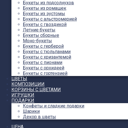
Букеты из подсолнухов
Букеты из ромашек
Букеты из эустомы
Букеты с альстромерией
Букеты с гвоздикой
Летние букеты
Букеты сборные
Моно-букеты
Букеты с герберой
Букеты с тюльпанами
Букеты с хризантемой
Букеты с пионами
Букеты с орхидеей
Букеты с гортензией
ЦВЕТЫ
КОМПОЗИЦИИ
КОРЗИНЫ С ЦВЕТАМИ
ИГРУШКИ
ПОДАРКИ
Конфеты и сладкие подарки
Шарики
Декор в цветы
ЦЕНА