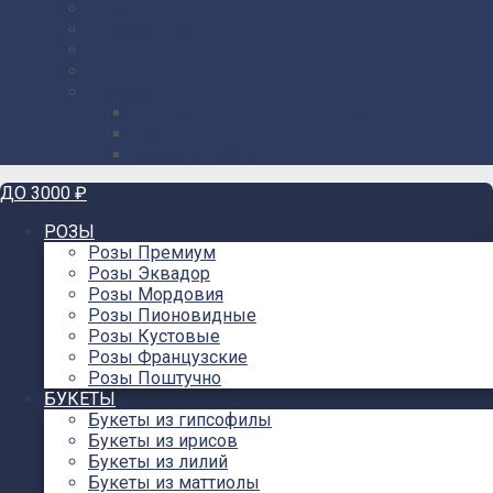
Цветы
Композиции
Корзины с цветами
Игрушки
Подарки
Конфеты и сладкие подарки
Шарики
Декор в цветы
ДО 3000 ₽
РОЗЫ
Розы Премиум
Розы Эквадор
Розы Мордовия
Розы Пионовидные
Розы Кустовые
Розы Французские
Розы Поштучно
БУКЕТЫ
Букеты из гипсофилы
Букеты из ирисов
Букеты из лилий
Букеты из маттиолы