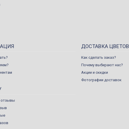
с
АЦИЯ
ДОСТАВКА ЦВЕТОВ
ать?
Как сделать заказ?
ляем?
Почему выбирают нас?
иентам
Акции и скидки
Фотографии доставок
У
 отзывы
тзыв
ные
казов