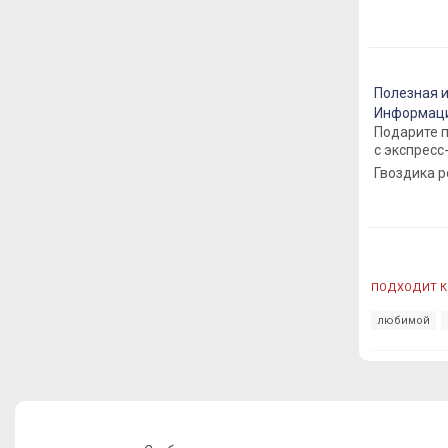
Полезная 
Информаци
Подарите 
с экспресс
Гвоздика 
ПОДХОДИТ К
любимой