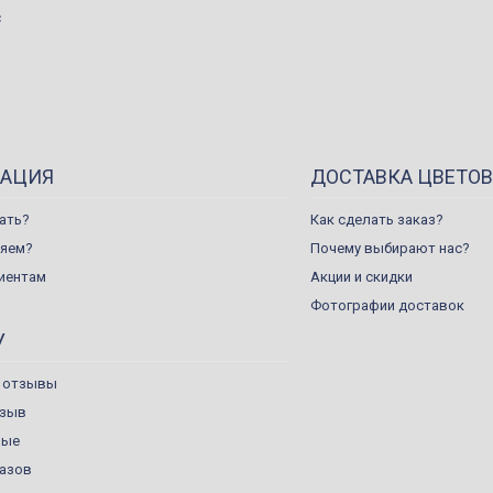
с
АЦИЯ
ДОСТАВКА ЦВЕТОВ
ать?
Как сделать заказ?
ляем?
Почему выбирают нас?
иентам
Акции и скидки
Фотографии доставок
У
 отзывы
тзыв
ные
казов