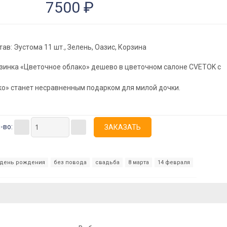
7500 ₽
ав: Эустома 11 шт., Зелень, Оазис, Корзина
зинка «Цветочное облако» дешево в цветочном салоне CVETOK с
ко» станет несравненным подарком для милой дочки.
-во:
день рождения
без повода
свадьба
8 марта
14 февраля