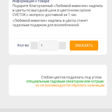
Информация о товаре:
Подарите благоуханный «Любимой мамочке» надпись
Букеты с альстромерией
в цветы по выгодной цене в цветочном салоне
Букеты с гвоздикой
CVETOK с экспресс-доставкой за 1 час.
«Любимой мамочке» надпись в цветы станет
Летние букеты
чудесным подарком для возлюбленной.
Букеты сборные
Моно-букеты
Букеты с герберой
Кол-во:
Букеты с тюльпанами
Букеты с хризантемой
Букеты с пионами
Букеты с орхидеей
Стебли цветов подрезать под углом
специальным садовым секатором или острым нож
Букеты с гортензией
но не рекомендуется обрезать ножницами
Цветы
Композиции
Корзины с цветами