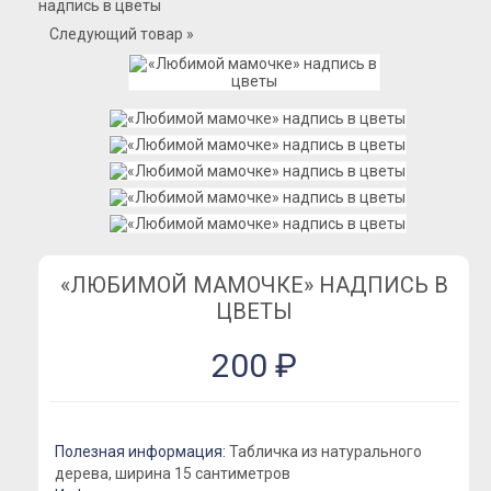
надпись в цветы
Розы Премиум
Следующий товар »
Розы Эквадор
Розы Мордовия
Розы Пионовидные
Розы Кустовые
Розы Французские
Розы Поштучно
Букеты
Букеты из гипсофилы
«ЛЮБИМОЙ МАМОЧКЕ» НАДПИСЬ В
ЦВЕТЫ
Букеты из ирисов
Букеты из лилий
200 ₽
Букеты из маттиолы
Букеты из подсолнухов
Букеты из ромашек
Полезная информация:
Табличка из натурального
дерева, ширина 15 сантиметров
Букеты из эустомы