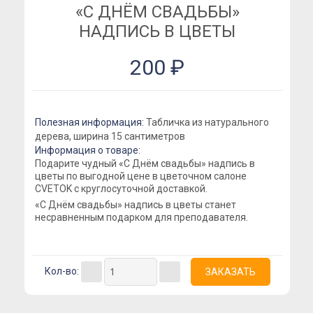
«С ДНЁМ СВАДЬБЫ»
Розы Кустовые
НАДПИСЬ В ЦВЕТЫ
Розы Французские
200 ₽
Розы Поштучно
Букеты
Букеты из гипсофилы
Полезная информация:
Табличка из натурального
Букеты из ирисов
дерева, ширина 15 сантиметров
Информация о товаре:
Букеты из лилий
Подарите чудный «С Днём свадьбы» надпись в
Букеты из маттиолы
цветы по выгодной цене в цветочном салоне
CVETOK с круглосуточной доставкой.
Букеты из подсолнухов
«С Днём свадьбы» надпись в цветы станет
несравненным подарком для преподавателя.
Букеты из ромашек
Букеты из эустомы
Букеты с альстромерией
Кол-во:
Букеты с гвоздикой
Летние букеты