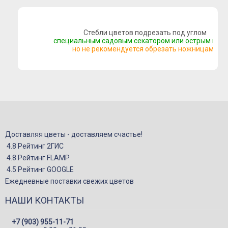
Букеты сборные
Моно-букеты
Стебли цветов подрезать под углом
специальным садовым секатором или острым нож
Букеты с герберой
но не рекомендуется обрезать ножницами
Букеты с тюльпанами
Букеты с хризантемой
Букеты с пионами
Букеты с орхидеей
Букеты с гортензией
Доставляя цветы - доставляем счастье!
Цветы
4.8 Рейтинг 2ГИС
4.8 Рейтинг FLAMP
Композиции
4.5 Рейтинг GOOGLE
Корзины с цветами
Ежедневные поставки свежих цветов
Игрушки
НАШИ КОНТАКТЫ
Подарки
+7 (903) 955-11-71
Конфеты и сладкие подарки