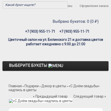
Вход
Регистрация
Отзывы
Оформление заказа
Выбрано букетов: 0 (0 ₽)
+7 (903) 955-11-71
+7 (903) 955-11-71
Цветочный салон на ул. Белинского 21 и доставка цветов
работает ежедневно с 9:00 до 21:00
ВЫБЕРИТЕ БУКЕТЫ
Розы
Главная
Подарки
Декор в цветы
«С Днём свадьбы»
Розы Премиум
»
»
»
надпись в цветы
Розы Эквадор
« Предыдущий товар
Следующий товар »
Розы Мордовия
Розы Пионовидные