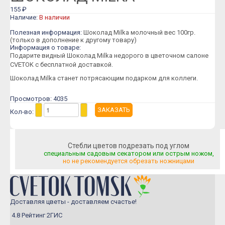
Розы Пионовидные
155 ₽
Наличие:
В наличии
Розы Кустовые
Полезная информация:
Шоколад Milka молочный вес 100гр.
Розы Французские
(только в дополнение к другому товару)
Информация о товаре:
Розы Поштучно
Подарите видный Шоколад Milka недорого в цветочном салоне
CVETOK с бесплатной доставкой.
Букеты
Шоколад Milka станет потрясающим подарком для коллеги.
Букеты из гипсофилы
Просмотров: 4035
Букеты из ирисов
Кол-во:
Букеты из лилий
Букеты из маттиолы
Стебли цветов подрезать под углом
Букеты из подсолнухов
специальным садовым секатором или острым ножом,
но не рекомендуется обрезать ножницами
Букеты из ромашек
Букеты из эустомы
Букеты с альстромерией
Доставляя цветы - доставляем счастье!
4.8 Рейтинг 2ГИС
Букеты с гвоздикой