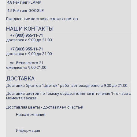
4.8 Рейтинг FLAMP
Летние букеты
4.5 Рейтинг GOOGLE
Букеты сборные
Ежедневные поставки свежих цветов
Моно-букеты
НАШИ КОНТАКТЫ
Букеты с герберой
+7 (903) 955-11-71
доставка c 9:00 до 21:00
Букеты с тюльпанами
+7 (903) 955-11-71
Букеты с хризантемой
доставка c 9:00 до 21:00
Букеты с пионами
ул. Белинского 21
ежедневно 9:00-21:00
Букеты с орхидеей
ДОСТАВКА
Букеты с гортензией
Доставка букетов "Цветок" работает ежедневно с 9:00 до 21:00.
Цветы
Доставка цветов по Томску осуществляется в течение 1-го часа с
момента заказа:
Композиции
Доставляя цветы - доставляем счастье!
Корзины с цветами
Наша компания
Игрушки
Информация
Подарки