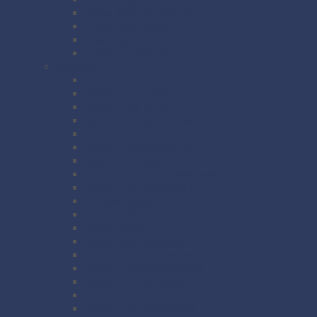
Розы Пионовидные
Розы Кустовые
Розы Французские
Розы Поштучно
Букеты
Букеты из гипсофилы
Букеты из ирисов
Букеты из лилий
Букеты из маттиолы
Букеты из подсолнухов
Букеты из ромашек
Букеты из эустомы
Букеты с альстромерией
Букеты с гвоздикой
Летние букеты
Букеты сборные
Моно-букеты
Букеты с герберой
Букеты с тюльпанами
Букеты с хризантемой
Букеты с пионами
Букеты с орхидеей
Букеты с гортензией