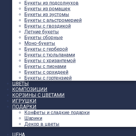
Букеты из подсолнухов
Букеты из ромашек
Букеты из эустомы
Букеты с альстромерией
Букеты с гвоздикой
Летние букеты
Букеты сборные
Моно-букеты
Букеты с герберой
Букеты с тюльпанами
Букеты с хризантемой
Букеты с пионами
Букеты с орхидеей
Букеты с гортензией
ЦВЕТЫ
КОМПОЗИЦИИ
КОРЗИНЫ С ЦВЕТАМИ
ИГРУШКИ
ПОДАРКИ
Конфеты и сладкие подарки
Шарики
Декор в цветы
ЦЕНА