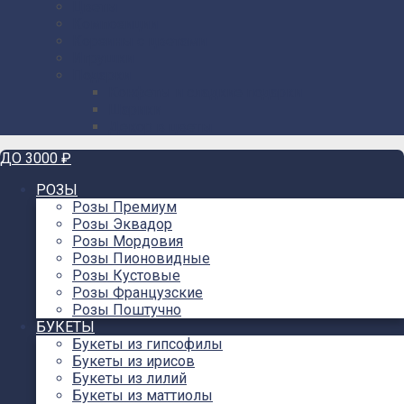
Цветы
Композиции
Корзины с цветами
Игрушки
Подарки
Конфеты и сладкие подарки
Шарики
Декор в цветы
ДО 3000 ₽
РОЗЫ
Розы Премиум
Розы Эквадор
Розы Мордовия
Розы Пионовидные
Розы Кустовые
Розы Французские
Розы Поштучно
БУКЕТЫ
Букеты из гипсофилы
Букеты из ирисов
Букеты из лилий
Букеты из маттиолы