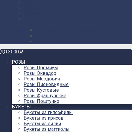
Цветы
Композиции
Корзины с цветами
Игрушки
Подарки
Конфеты и сладкие подарки
Шарики
Декор в цветы
ДО 3000 ₽
РОЗЫ
Розы Премиум
Розы Эквадор
Розы Мордовия
Розы Пионовидные
Розы Кустовые
Розы Французские
Розы Поштучно
БУКЕТЫ
Букеты из гипсофилы
Букеты из ирисов
Букеты из лилий
Букеты из маттиолы