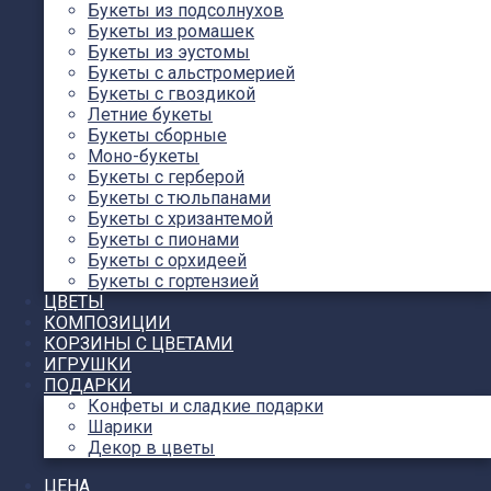
Букеты из подсолнухов
Букеты из ромашек
Букеты из эустомы
Букеты с альстромерией
Букеты с гвоздикой
Летние букеты
Букеты сборные
Моно-букеты
Букеты с герберой
Букеты с тюльпанами
Букеты с хризантемой
Букеты с пионами
Букеты с орхидеей
Букеты с гортензией
ЦВЕТЫ
КОМПОЗИЦИИ
КОРЗИНЫ С ЦВЕТАМИ
ИГРУШКИ
ПОДАРКИ
Конфеты и сладкие подарки
Шарики
Декор в цветы
ЦЕНА