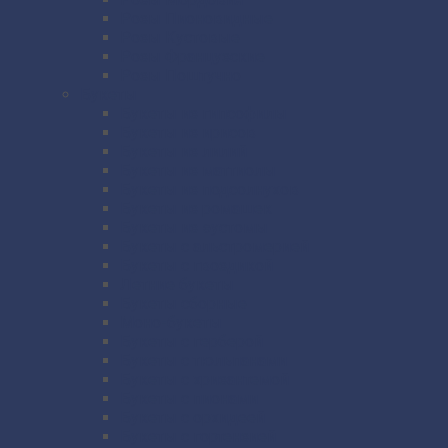
Розы Пионовидные
Розы Кустовые
Розы Французские
Розы Поштучно
Букеты
Букеты из гипсофилы
Букеты из ирисов
Букеты из лилий
Букеты из маттиолы
Букеты из подсолнухов
Букеты из ромашек
Букеты из эустомы
Букеты с альстромерией
Букеты с гвоздикой
Летние букеты
Букеты сборные
Моно-букеты
Букеты с герберой
Букеты с тюльпанами
Букеты с хризантемой
Букеты с пионами
Букеты с орхидеей
Букеты с гортензией