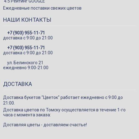
4.5 Рейтинг GOOGLE
Букеты с альстромерией
Ежедневные поставки свежих цветов
Букеты с гвоздикой
НАШИ КОНТАКТЫ
Летние букеты
+7 (903) 955-11-71
Букеты сборные
доставка c 9:00 до 21:00
Моно-букеты
+7 (903) 955-11-71
доставка c 9:00 до 21:00
Букеты с герберой
ул. Белинского 21
Букеты с тюльпанами
ежедневно 9:00-21:00
Букеты с хризантемой
ДОСТАВКА
Букеты с пионами
Букеты с орхидеей
Доставка букетов "Цветок" работает ежедневно с 9:00 до
21:00.
Букеты с гортензией
Доставка цветов по Томску осуществляется в течение 1-го
Цветы
часа с момента заказа:
Композиции
Доставляя цветы - доставляем счастье!
Корзины с цветами