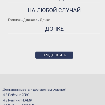
Розы Премиум
Розы Эквадор
НА ЛЮБОЙ СЛУЧАЙ
Розы Мордовия
Главная
Для кого
Дочке
»
»
Розы Пионовидные
ДОЧКЕ
Розы Кустовые
Розы Французские
Розы Поштучно
Букеты
ПРОДОЛЖИТЬ
Букеты из гипсофилы
Букеты из ирисов
Букеты из лилий
Букеты из маттиолы
Букеты из подсолнухов
Доставляя цветы - доставляем счастье!
4.8 Рейтинг 2ГИС
Букеты из ромашек
4.8 Рейтинг FLAMP
Букеты из эустомы