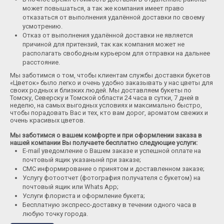
Конфеты и сладкие подарки
может повышаться, а так же компания имеет право
отказаться от выполнения удалённой доставки по своему
Шарики
усмотрению.
Отказ от выполнения удалённой доставки не является
Декор в цветы
причиной для притензий, так как компания может не
располагать свободным курьером для отправки на дальнее
расстояние.
Мы заботимся о том, чтобы клиентам службы доставки букетов
«Цветок» было легко и очень удобно заказывать у нас цветы для
своих родных и близких людей. Мы доставляем букеты по
Томску, Северску и Томской области 24 часа в сутки, 7 дней в
неделю, на самых выгодных условиях и максимально быстро,
чтобы порадовать Вас и тех, кто вам дорог, ароматом свежих и
очень красивых цветов.
Мы заботимся о вашем комфорте и при оформлении заказа в
нашей компании Вы получаете бесплатно следующие услуги:
E-mail уведомление о Вашем заказе и успешной оплате на
почтовый ящик указанынй при заказе;
СМС информирование о принятом и доставленном заказе;
Услугу фотоотчет (фотография получателя с букетом) на
почтовый ящик или Whats App;
Услуги флориста и оформление букета;
Бесплатную экспресс-доставку в течении одного часа в
любую точку города.