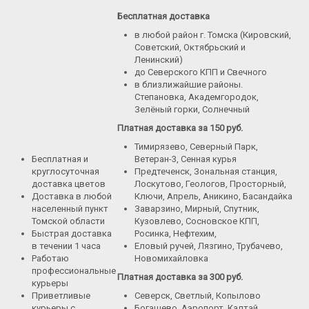
Розы Пионовидные
Бесплатная доставка
Розы Кустовые
в любой район г. Томска (Кировский,
Советский, Октябрьский и
Розы Французские
Ленинский)
до Северского КПП и Свечного
Розы Поштучно
в близлижайшие районы.
Степановка, Академгородок,
Букеты
Зелёный горки, Солнечный
Букеты из гипсофилы
Платная доставка за 150 руб.
Букеты из ирисов
Тимирязево, Северный Парк,
Бесплатная и
Ветеран-3, Сенная курья
Букеты из лилий
круглосуточная
Предтеченск, Зональная станция,
доставка цветов
Лоскутово, Геологов, Просторный,
Букеты из маттиолы
Доставка в любой
Ключи, Апрель, Аникино, Басандайка
Букеты из подсолнухов
населенный пункт
Заварзино, Мирный, Спутник,
Томской области
Кузовлево, Сосновское КПП,
Букеты из ромашек
Быстрая доставка
Росинка, Нефтехим,
в течении 1 часа
Еловый ручей, Лязгино, Трубачево,
Букеты из эустомы
Работаю
Новомихайловка
профессиональные
Букеты с альстромерией
Платная доставка за 300 руб.
курьеры
Приветливые
Северск, Светлый, Копылово
Букеты с гвоздикой
курьеры с
Богашево, Аэропорт, Калтай,