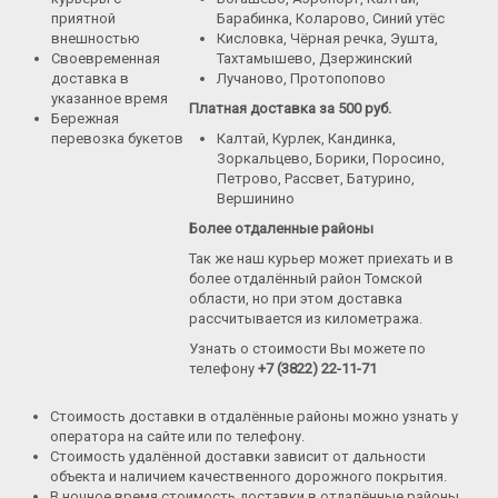
Летние букеты
приятной
Барабинка, Коларово, Синий утёс
внешностью
Кисловка, Чёрная речка, Эушта,
Букеты сборные
Своевременная
Тахтамышево, Дзержинский
доставка в
Лучаново, Протопопово
Моно-букеты
указанное время
Платная доставка за 500 руб.
Бережная
Букеты с герберой
перевозка букетов
Калтай, Курлек, Кандинка,
Букеты с тюльпанами
Зоркальцево, Борики, Поросино,
Петрово, Рассвет, Батурино,
Букеты с хризантемой
Вершинино
Букеты с пионами
Более отдаленные районы
Так же наш курьер может приехать и в
Букеты с орхидеей
более отдалённый район Томской
области, но при этом доставка
Букеты с гортензией
рассчитывается из километража.
Цветы
Узнать о стоимости Вы можете по
телефону
+7 (3822) 22-11-71
Композиции
Корзины с цветами
Стоимость доставки в отдалённые районы можно узнать у
оператора на сайте или по телефону.
Игрушки
Стоимость удалённой доставки зависит от дальности
объекта и наличием качественного дорожного покрытия.
Подарки
В ночное время стоимость доставки в отдалённые районы