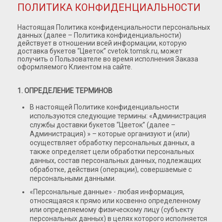
Розы Премиум
ПОЛИТИКА КОНФИДЕНЦИАЛЬНОСТИ
Розы Эквадор
Настоящая Политика конфиденциальности персональных
Розы Мордовия
данных (далее – Политика конфиденциальности)
действует в отношении всей информации, которую
Розы Пионовидные
доставка букетов “Цветок” cvetok.tomsk.ru, может
получить о Пользователе во время исполнения Заказа
Розы Кустовые
оформляемого Клиентом на сайте.
Розы Французские
1. ОПРЕДЕЛЕНИЕ ТЕРМИНОВ
Розы Поштучно
В настоящей Политике конфиденциальности
Букеты
используются следующие термины: «Администрация
службы доставки букетов “Цветок” (далее –
Букеты из гипсофилы
Администрация) » – которые организуют и (или)
Букеты из ирисов
осуществляет обработку персональных данных, а
также определяет цели обработки персональных
Букеты из лилий
данных, состав персональных данных, подлежащих
обработке, действия (операции), совершаемые с
Букеты из маттиолы
персональными данными.
Букеты из подсолнухов
«Персональные данные» - любая информация,
относящаяся к прямо или косвенно определенному
Букеты из ромашек
или определяемому физическому лицу (субъекту
Букеты из эустомы
персональных данных) в целях которого исполняется