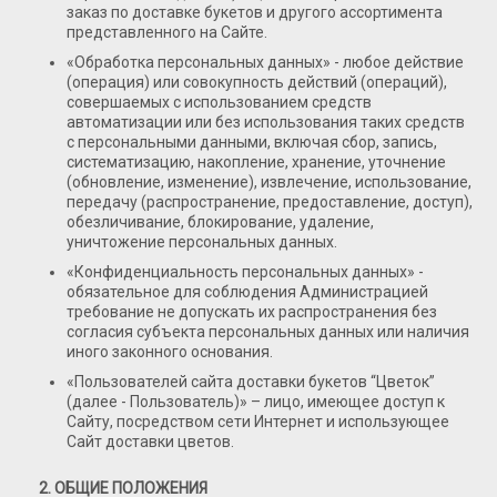
заказ по доставке букетов и другого ассортимента
Букеты с альстромерией
представленного на Сайте.
Букеты с гвоздикой
«Обработка персональных данных» - любое действие
(операция) или совокупность действий (операций),
Летние букеты
совершаемых с использованием средств
автоматизации или без использования таких средств
Букеты сборные
с персональными данными, включая сбор, запись,
систематизацию, накопление, хранение, уточнение
Моно-букеты
(обновление, изменение), извлечение, использование,
Букеты с герберой
передачу (распространение, предоставление, доступ),
обезличивание, блокирование, удаление,
Букеты с тюльпанами
уничтожение персональных данных.
Букеты с хризантемой
«Конфиденциальность персональных данных» -
обязательное для соблюдения Администрацией
Букеты с пионами
требование не допускать их распространения без
согласия субъекта персональных данных или наличия
Букеты с орхидеей
иного законного основания.
Букеты с гортензией
«Пользователей сайта доставки букетов “Цветок”
(далее - Пользователь)» – лицо, имеющее доступ к
Цветы
Сайту, посредством сети Интернет и использующее
Композиции
Сайт доставки цветов.
Корзины с цветами
2. ОБЩИЕ ПОЛОЖЕНИЯ